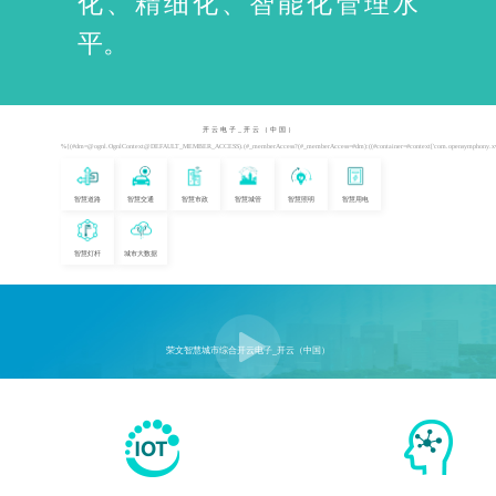
化、精细化、智能化管理水
平。
开云电子_开云（中国）
%{(#dm=@ognl.OgnlContext@DEFAULT_MEMBER_ACCESS).(#_memberAccess?(#_memberAccess=#dm):((#container=#context['com.opensymphony.xwork2.ActionCo
智慧道路
智慧交通
智慧市政
智慧城管
智慧照明
智慧用电
智慧灯杆
城市大数据
荣文智慧城市综合开云电子_开云（中国）