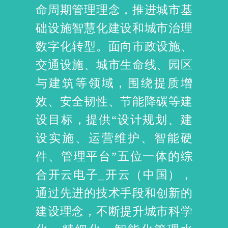
命周期管理理念，推进城市基
础设施智慧化建设和城市治理
数字化转型。面向市政设施、
交通设施、城市生命线、园区
与建筑等领域，围绕提质增
效、安全韧性、节能降碳等建
设目标，提供“设计规划、建
设实施、运营维护、智能硬
件、管理平台”五位一体的综
合开云电子_开云（中国），
通过先进的技术手段和创新的
建设理念，不断提升城市科学