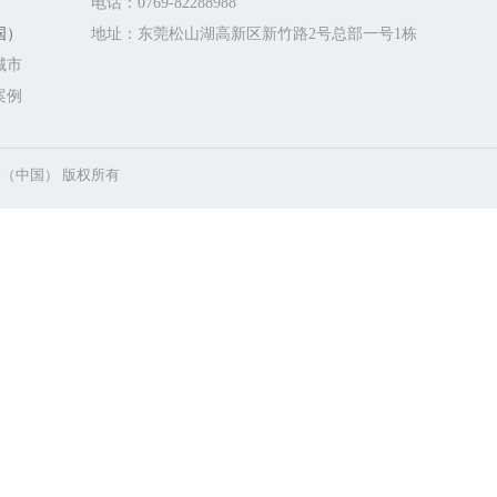
电话：0769-82288988
国）
地址：东莞松山湖高新区新竹路2号总部一号1栋
城市
案例
开云（中国） 版权所有