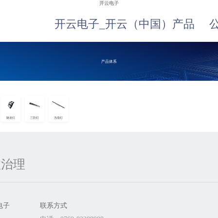
开云电子
开云电子_开云（中国）
产品
产品体系
隧道灯
三防灯
洗墙灯
效治理
电子
联系方式