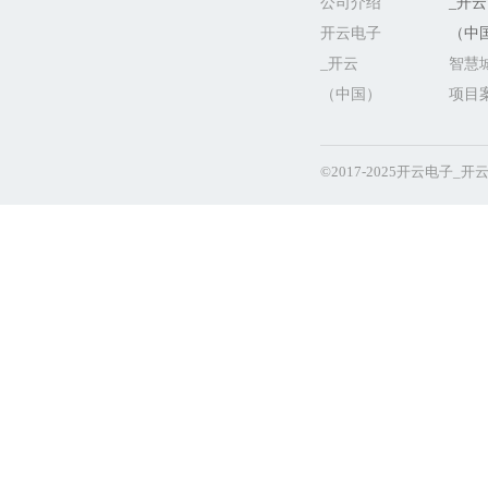
公司介绍
_开云
开云电子
（中
_开云
智慧
（中国）
项目
©2017-2025开云电子_